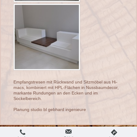
Empfangstresen mit Rückwand und Sitzmöbel aus Hi-
macs, kombiniert mit HPL-Flächen in Nussbaumdecor,
markante Rundungen an den Ecken und im
Sockelbereich.
Planung studio bl gebhard ingenieure
Druckversion
|
Sitemap
Login
© engelstädter Tischlerei GmbH
Webansicht