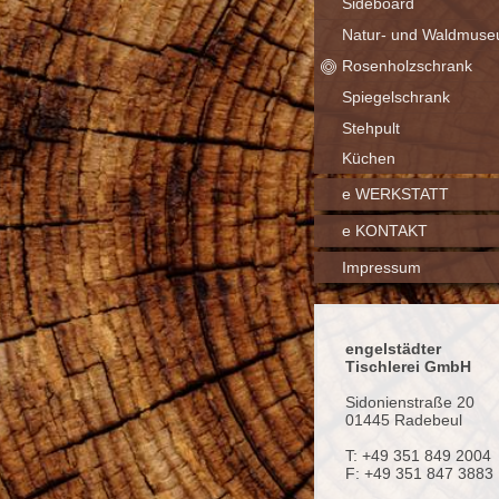
Sideboard
Natur- und Waldmus
Rosenholzschrank
Spiegelschrank
Stehpult
Küchen
e WERKSTATT
e KONTAKT
Impressum
engelstädter
Tischlerei GmbH
Sidonienstraße 20
01445 Radebeul
T: +49 351 849 2004
F: +49 351 847 3883