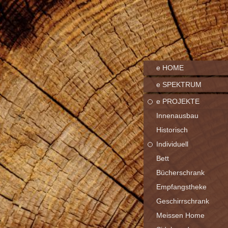
e HOME
e SPEKTRUM
e PROJEKTE
Innenausbau
Historisch
Individuell
Bett
Bücherschrank
Empfangstheke
Geschirrschrank
Meissen Home